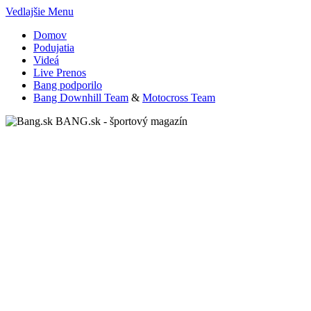
Vedlajšie Menu
Domov
Podujatia
Videá
Live Prenos
Bang podporilo
Bang Downhill Team
&
Motocross Team
BANG.sk - športový magazín