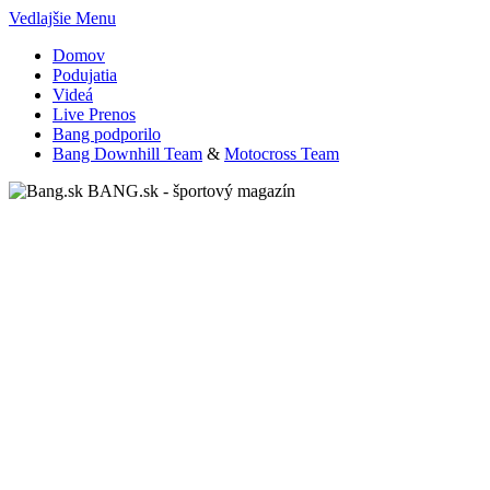
Vedlajšie Menu
Domov
Podujatia
Videá
Live Prenos
Bang podporilo
Bang Downhill Team
&
Motocross Team
BANG.sk - športový magazín