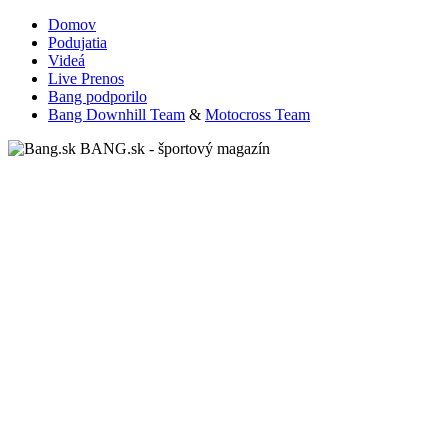
Domov
Podujatia
Videá
Live Prenos
Bang podporilo
Bang Downhill Team
&
Motocross Team
BANG.sk - športový magazín