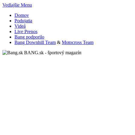
Vedlajšie Menu
Domov
Podujatia
Videá
Live Prenos
Bang podporilo
Bang Downhill Team
&
Motocross Team
BANG.sk - športový magazín