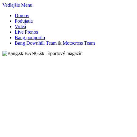
Vedlajšie Menu
Domov
Podujatia
Videá
Live Prenos
Bang podporilo
Bang Downhill Team
&
Motocross Team
BANG.sk - športový magazín