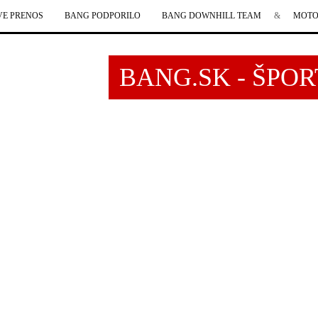
VE PRENOS
BANG PODPORILO
BANG DOWNHILL TEAM
&
MOTO
BANG.SK - ŠPO