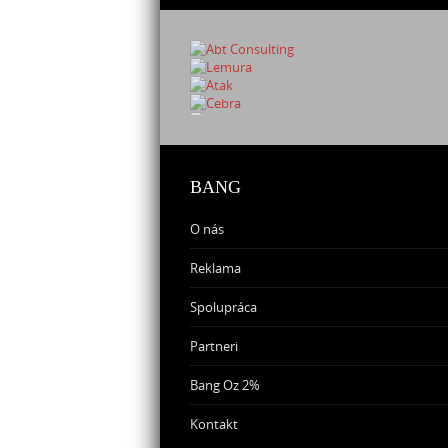
BANG
O nás
Reklama
Spolupráca
Partneri
Bang Oz 2%
Kontakt