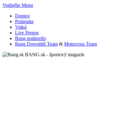
Vedlajšie Menu
Domov
Podujatia
Videá
Live Prenos
Bang podporilo
Bang Downhill Team
&
Motocross Team
BANG.sk - športový magazín