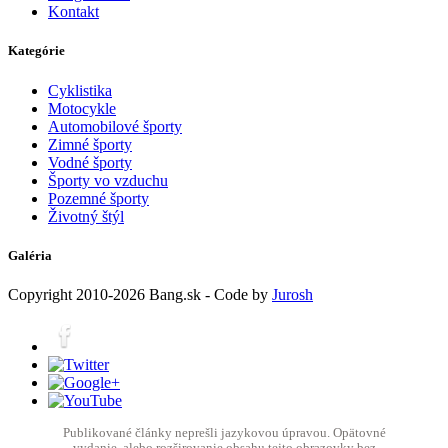
Kontakt
Kategórie
Cyklistika
Motocykle
Automobilové športy
Zimné športy
Vodné športy
Športy vo vzduchu
Pozemné športy
Životný štýl
Galéria
Copyright
2010-2026
Bang.sk
- Code by
Jurosh
Publikované články neprešli jazykovou úpravou. Opätovné
vydanie, alebo rozširovanie obsahu tejto obrazovky bez