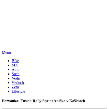
Menu
Bike
MX
Auto
Sneh
Voda
Vzduch
Zem
Lifestyle
Pozvánka: Fusion Rally Sprint Anička v Košiciach