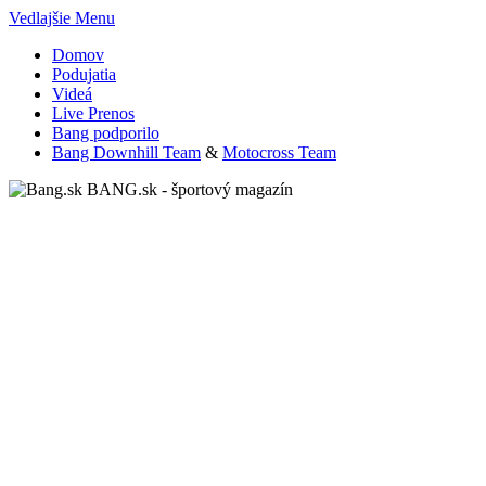
Vedlajšie Menu
Domov
Podujatia
Videá
Live Prenos
Bang podporilo
Bang Downhill Team
&
Motocross Team
BANG.sk - športový magazín