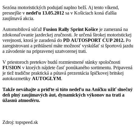
Sezóna motoristických podujatí naplno beží. Aj tento víkend,
presnejšie v
nedeľu
13.05.2012
sa v Košiciach koná ďalšia
zaujímavá akcia.
Automobilová súťaž
Fusion Rally Sprint Košice
je zameraná na
zdokonaľovanie jazdeckej zručnosti. Je určená širokej motoristickej
verejnosti, ktorá je zaradená do
PD AUTOSPORT CUP 2012.
Po
zaregistrovani a prihlásení máte možnosť vyskúšať si športovú jazdu
a závodenie na pripravenej uzatvorenej trati.
V priestoroch pretekov budú rozmiestnené stánky spoločnosti
FUSION
v ktorých nájdete časť ponúkaného sortimentu. Pripavená
je tiež tradične praktická a pútavá prezentácia špičkovej britskej
autokozmetiky
AUTOGLYM
.
Takže neváhajte a príďte si túto nedeľu na Aničku užiť slnečný
deň plný zaujímavých áut, dynamických výkonov na trati a
úžasnú atmosféru.
Zdroj: topspeed.sk