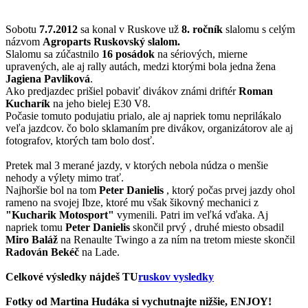
Sobotu
7.7.2012
sa konal v Ruskove už
8. ročník
slalomu s celým
názvom
Agroparts Ruskovský slalom.
Slalomu sa zúčastnilo
16 posádok
na sériových, mierne
upravených, ale aj rally autách, medzi ktorými bola jedna žena
Jagiena Pavliková
.
Ako predjazdec prišiel pobaviť divákov známi driftér
Roman
Kucharík
na jeho bielej E30 V8.
Počasie tomuto podujatiu prialo, ale aj napriek tomu neprilákalo
veľa jazdcov. čo bolo sklamaním pre divákov, organizátorov ale aj
fotografov, ktorých tam bolo dosť.
Pretek mal 3 merané jazdy, v ktorých nebola núdza o menšie
nehody a výlety mimo trať.
Najhoršie bol na tom
Peter Danielis
, ktorý počas prvej jazdy ohol
rameno na svojej Ibze, ktoré mu však šikovný mechanici z
"Kucharik Motosport"
vymenili. Patri im veľká vďaka. Aj
napriek tomu
Peter Danielis
skončil prvý , druhé miesto obsadil
Miro Baláž
na Renaulte Twingo a za ním na tretom mieste skončil
Radován Bekéč
na Lade.
Celkové výsledky nájdeš
TU
ruskov vysledky
Fotky od
Martina Hudáka
si vychutnajte nižšie, ENJOY!