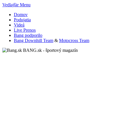
Vedlajšie Menu
Domov
Podujatia
Videá
Live Prenos
Bang podporilo
Bang Downhill Team
&
Motocross Team
BANG.sk - športový magazín