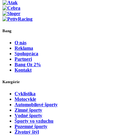
Bang
O nás
Reklama
Spolupráca
Partneri
Bang Oz 2%
Kontakt
Kategórie
Cyklistika
Motocykle
Automobilové športy
Zimné športy
Vodné športy
Športy vo vzduchu
Pozemné športy
Životný štýl