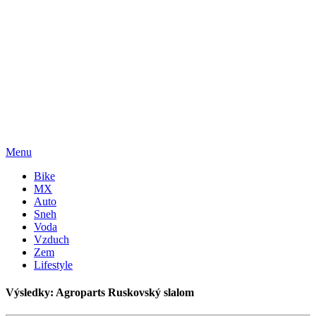
Menu
Bike
MX
Auto
Sneh
Voda
Vzduch
Zem
Lifestyle
Výsledky: Agroparts Ruskovský slalom