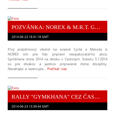
POZVÁNKA: NOREX & M.R.T. GYMKHANA SHOW 2014
2014-06-23 18:41:18 GMT
Prvý prázdninový víkend na sviatok Cyrila a Metoda si
NOREX tím pre Vás pripravil neopakovateľnú akciu
Gymkhana show 2014 na letisku v Cesticiach. Sobotu 5.7.2014
sú pre divákov a jazdcov pripravené rôzne disciplíny.
Neváhajte a rezervujte...
Prečítať viac
RALLY "GYMKHANA" CEZ ČASOMIERU
2014-06-23 13:39:44 GMT