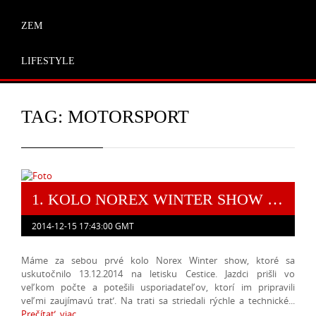
ZEM
LIFESTYLE
TAG: MOTORSPORT
1. KOLO NOREX WINTER SHOW 2014
2014-12-15 17:43:00 GMT
Máme za sebou prvé kolo Norex Winter show, ktoré sa
uskutočnilo 13.12.2014 na letisku Cestice. Jazdci prišli vo
veľkom počte a potešili usporiadateľov, ktorí im pripravili
veľmi zaujímavú trať. Na trati sa striedali rýchle a technické...
Prečítať viac