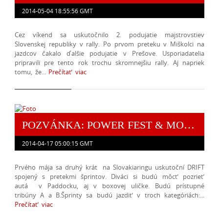
2014-05-04 18:55:56 GMT
Cez víkend sa uskutočnilo 2. podujatie majstrovstiev
Slovenskej republiky v rally. Po prvom preteku v Miškolci na
jazdcov čakalo ďalšie podujatie v Prešove. Usporiadatelia
pripravili pre tento rok trochu skromnejšiu rally. Aj napriek
tomu, že...
Prečítať viac
POZVÁNKA: POWER FEST & MOTUL ST DRIFT SLOVAKIA
2014-04-17 05:00:15 GMT
Prvého mája sa druhý krát na Slovakiaringu uskutoční DRIFT
spojený s pretekmi šprintov. Diváci si budú môcť pozrieť
autá v Paddocku, aj v boxovej uličke. Budú prístupné
tribúny A a B.Šprinty sa budú jazdiť v troch kategóriách:...
Prečítať viac