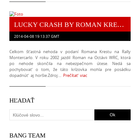
LUCKY CRASH BY ROMAN KRESTA
2014-04-08 19:13:37 GMT
Celkom šťastná nehoda v podaní Romana Krestu na Rally
Montercarlo. V roku 2002 jazdil Roman na Octávii WRC, ktorá
po nehode skončila na nebezpečnom útese. Nedá sa
pochybovať o tom, že táto krízovka mohla pre posádku
dopadnúť aj horšie.Zdroj:...
Prečítať viac
HĽADAŤ
BANG TEAM