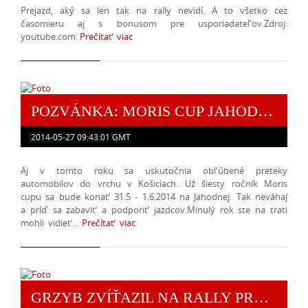
Prejazd, aký sa len tak na rally nevidí. A to všetko cez
časomieru aj s bonusom pre usporiadateľov.Zdroj:
youtube.com
Prečítať viac
POZVÁNKA: MORIS CUP JAHODNÁ 2014
2014-05-27 09:43:01 GMT
Aj v tomto roku sa uskutočnia obľúbené preteky
automobilov do vrchu v Košiciach. Už šiesty ročník Moris
cupu sa bude konať 31.5 - 1.6.2014 na Jahodnej. Tak neváhaj
a príď sa zabaviť a podporiť jazdcov.Minulý rok ste na trati
mohli vidieť...
Prečítať viac
GRZYB ZVÍŤAZIL NA RALLY PREŠOV 2014