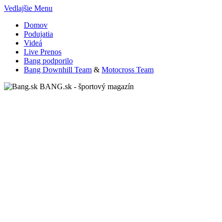
Vedlajšie Menu
Domov
Podujatia
Videá
Live Prenos
Bang podporilo
Bang Downhill Team
&
Motocross Team
BANG.sk - športový magazín