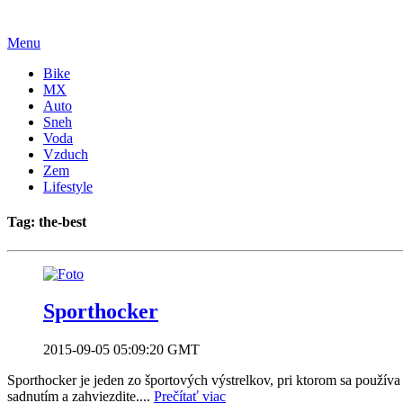
Menu
Bike
MX
Auto
Sneh
Voda
Vzduch
Zem
Lifestyle
Tag: the-best
Sporthocker
2015-09-05 05:09:20 GMT
Sporthocker je jeden zo športových výstrelkov, pri ktorom sa používa
sadnutím a zahviezdite....
Prečítať viac