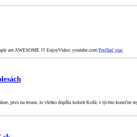
 People are AWESOME !!! EnjoyVideo: youtube.com
Prečítať viac
olesách
ukne, pivo na terase, to všetko dopĺňa kolorit Košíc v týchto konečne
.sk