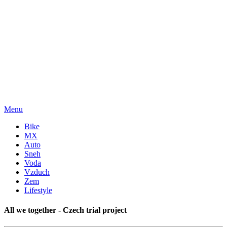
Menu
Bike
MX
Auto
Sneh
Voda
Vzduch
Zem
Lifestyle
All we together - Czech trial project