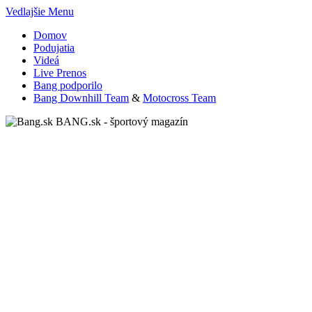
Vedlajšie Menu
Domov
Podujatia
Videá
Live Prenos
Bang podporilo
Bang Downhill Team
&
Motocross Team
BANG.sk - športový magazín