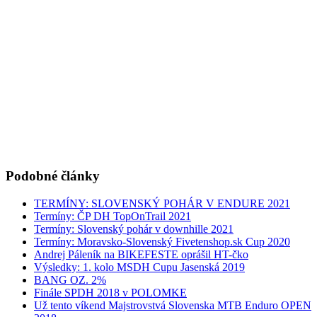
Podobné články
TERMÍNY: SLOVENSKÝ POHÁR V ENDURE 2021
Termíny: ČP DH TopOnTrail 2021
Termíny: Slovenský pohár v downhille 2021
Termíny: Moravsko-Slovenský Fivetenshop.sk Cup 2020
Andrej Páleník na BIKEFESTE oprášil HT-čko
Výsledky: 1. kolo MSDH Cupu Jasenská 2019
BANG OZ. 2%
Finále SPDH 2018 v POLOMKE
Už tento víkend Majstrovstvá Slovenska MTB Enduro OPEN