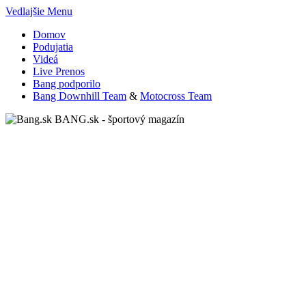
Vedlajšie Menu
Domov
Podujatia
Videá
Live Prenos
Bang podporilo
Bang Downhill Team
&
Motocross Team
BANG.sk - športový magazín