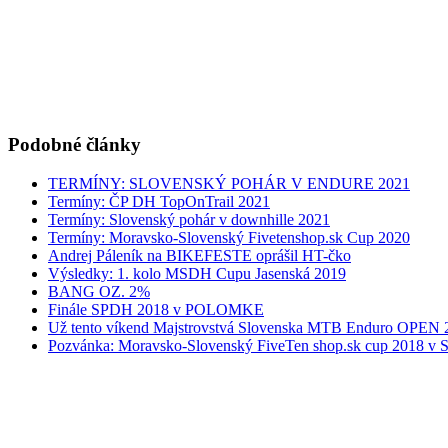
Podobné články
TERMÍNY: SLOVENSKÝ POHÁR V ENDURE 2021
Termíny: ČP DH TopOnTrail 2021
Termíny: Slovenský pohár v downhille 2021
Termíny: Moravsko-Slovenský Fivetenshop.sk Cup 2020
Andrej Páleník na BIKEFESTE oprášil HT-čko
Výsledky: 1. kolo MSDH Cupu Jasenská 2019
BANG OZ. 2%
Finále SPDH 2018 v POLOMKE
Už tento víkend Majstrovstvá Slovenska MTB Enduro OPEN 
Pozvánka: Moravsko-Slovenský FiveTen shop.sk cup 2018 v Sk