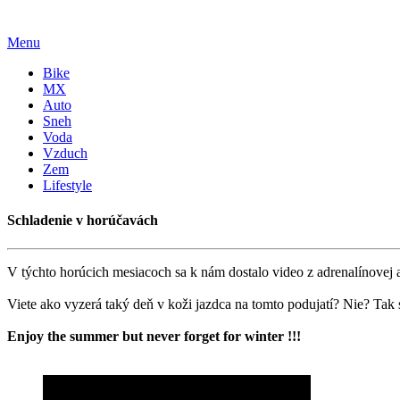
Menu
Bike
MX
Auto
Sneh
Voda
Vzduch
Zem
Lifestyle
Schladenie v horúčavách
V týchto horúcich mesiacoch sa k nám dostalo video z adrenalínovej
Viete ako vyzerá taký deň v koži jazdca na tomto podujatí? Nie? Tak 
Enjoy the summer but never forget for winter !!!