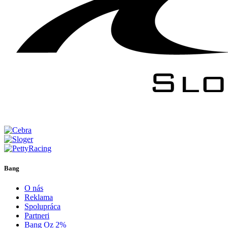
Bang
O nás
Reklama
Spolupráca
Partneri
Bang Oz 2%