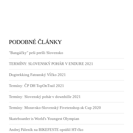
PODOBNÉ ČLÁNKY
"Bangáčky" peši prešli Slovensko
TERMÍNY: SLOVENSKÝ POHÁR V ENDURE 2021
Dogtrekking Fatranský Vĺčko 2021
Termíny: ČP DH TopOnTrail 2021
Termíny: Slovenský pohár v downhille 2021
Termíny: Moravsko-Slovenský Fivetenshop.sk Cup 2020
Skateboarder is World's Youngest Olympian
Andrej Páleník na BIKEFESTE oprášil HT-čko