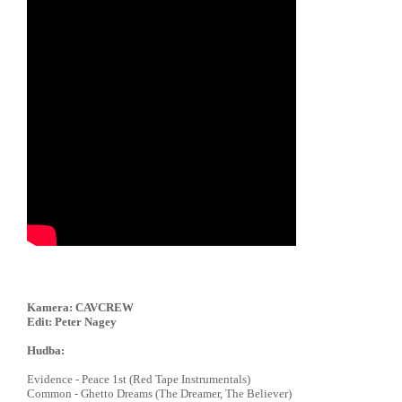
Kamera: CAVCREW
Edit: Peter Nagey
Hudba:
Evidence - Peace 1st (Red Tape Instrumentals)
Common - Ghetto Dreams (The Dreamer, The Believer)