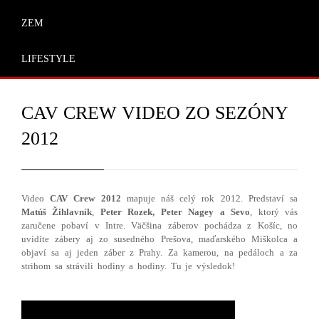
ZEM
LIFESTYLE
CAV CREW VIDEO ZO SEZÓNY
2012
Video
CAV Crew 2012
mapuje náš celý rok 2012. Predstaví sa
Matúš Žihlavník
,
Peter Rozek, Peter Nagey a Sevo
, ktorý vás
zaručene pobaví v Intre. Väčšina záberov pochádza z Košíc, no
uvidíte zábery aj zo susedného Prešova, maďarského Miškolca a
objaví sa aj jeden záber z Prahy. Za kamerou, na pedáloch a za
strihom sa strávili hodiny a hodiny. Tu je výsledok!