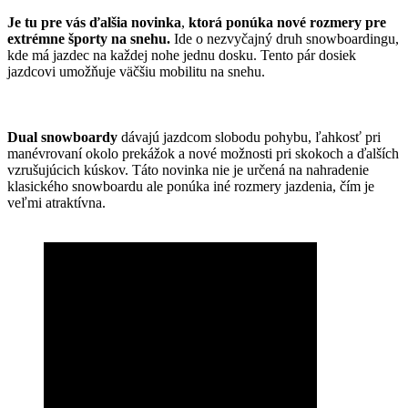
Je tu pre vás ďalšia novinka
,
ktorá ponúka nové rozmery pre
extrémne športy na snehu.
Ide o nezvyčajný druh snowboardingu,
kde má jazdec na každej nohe jednu dosku. Tento pár dosiek
jazdcovi umožňuje väčšiu mobilitu na snehu.
Dual snowboardy
dávajú jazdcom slobodu pohybu, ľahkosť pri
manévrovaní okolo prekážok a nové možnosti pri skokoch a ďalších
vzrušujúcich kúskov. Táto novinka nie je určená na nahradenie
klasického snowboardu ale ponúka iné rozmery jazdenia, čím je
veľmi atraktívna.