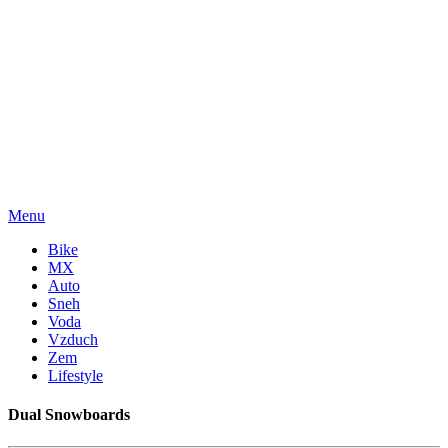
Menu
Bike
MX
Auto
Sneh
Voda
Vzduch
Zem
Lifestyle
Dual Snowboards