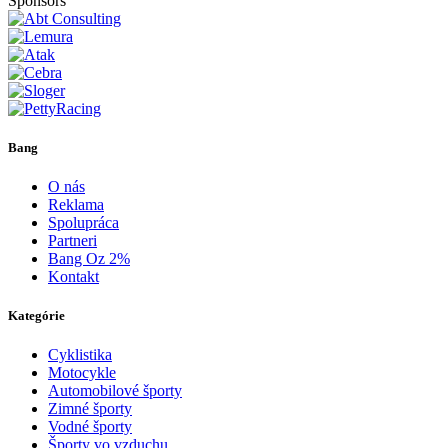
Sponsors
Bang
O nás
Reklama
Spolupráca
Partneri
Bang Oz 2%
Kontakt
Kategórie
Cyklistika
Motocykle
Automobilové športy
Zimné športy
Vodné športy
Športy vo vzduchu