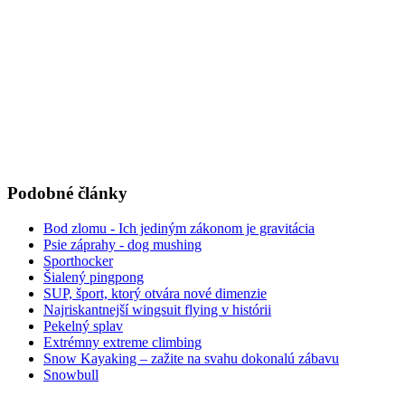
Podobné články
Bod zlomu - Ich jediným zákonom je gravitácia
Psie záprahy - dog mushing
Sporthocker
Šialený pingpong
SUP, šport, ktorý otvára nové dimenzie
Najriskantnejší wingsuit flying v histórii
Pekelný splav
Extrémny extreme climbing
Snow Kayaking – zažite na svahu dokonalú zábavu
Snowbull