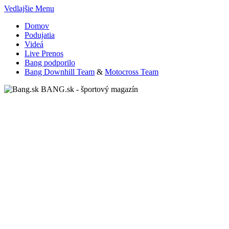
Vedlajšie Menu
Domov
Podujatia
Videá
Live Prenos
Bang podporilo
Bang Downhill Team
&
Motocross Team
BANG.sk - športový magazín