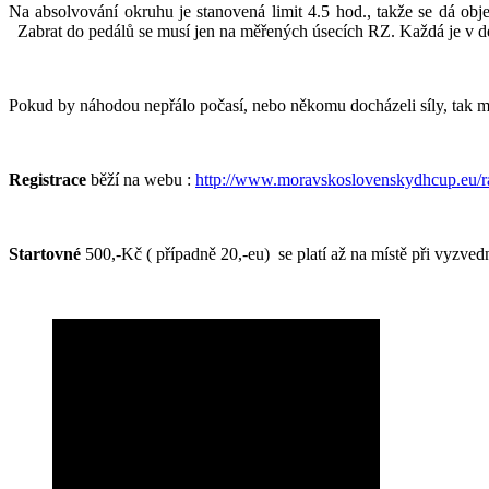
Na absolvování okruhu je stanovená limit 4.5 hod., takže se dá obj
Zabrat do pedálů se musí jen na měřených úsecích RZ. Každá je v dé
Pokud by náhodou nepřálo počasí, nebo někomu docházeli síly, tak 
Registrace
běží na webu :
http://www.moravskoslovenskydhcup.eu/ra
Startovné
500,-Kč ( případně 20,-eu) se platí až na místě při vyzvedn