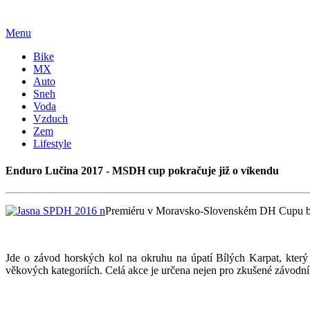
Menu
Bike
MX
Auto
Sneh
Voda
Vzduch
Zem
Lifestyle
Enduro Lučina 2017 - MSDH cup pokračuje již o víkendu
Premiéru v Moravsko-Slovenském DH Cupu bud
Jde o závod horských kol na okruhu na úpatí Bílých Karpat, kte
věkových kategoriích. Celá akce je určena nejen pro zkušené závodníky