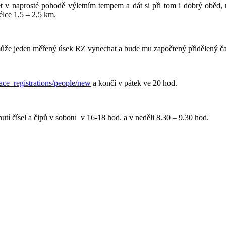
et v naprosté pohodě výletním tempem a dát si při tom i dobrý oběd, 
lce 1,5 – 2,5 km.
může jeden měřený úsek RZ vynechat a bude mu započtený přidělený č
ce_registrations/people/new
a končí v pátek ve 20 hod.
utí čísel a čipů v sobotu v 16-18 hod. a v neděli 8.30 – 9.30 hod.