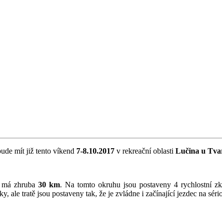
e mít již tento víkend
7-8.10.2017
v rekreační oblasti
Lučina u Tva
rý má zhruba
30 km
. Na tomto okruhu jsou postaveny 4 rychlostní zk
, ale tratě jsou postaveny tak, že je zvládne i začínající jezdec na sé