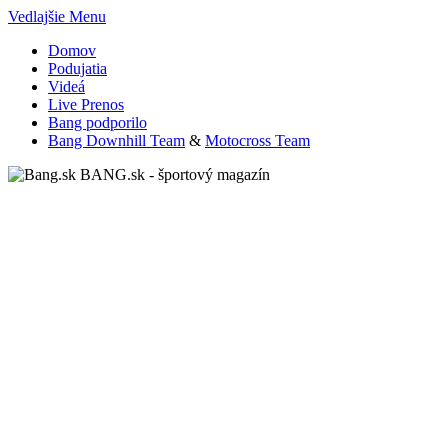
Vedlajšie Menu
Domov
Podujatia
Videá
Live Prenos
Bang podporilo
Bang Downhill Team
&
Motocross Team
BANG.sk - športový magazín