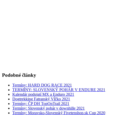
Podobné články
Termíny: HARD DOG RACE 2021
TERMÍNY: SLOVENSKÝ POHÁR V ENDURE 2021
Kalendár podujatí MX a Enduro 2021
Dogtrekking Fatranský Vĺčko 2021
Termíny: ČP DH TopOnTrail 2021
Termíny: Slovenský pohár v downhille 2021
Termíny: Moravsko-Slovenský Fivetenshop.sk Cup 2020