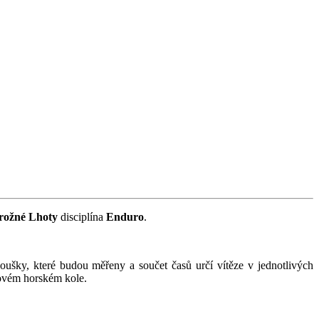
rožné Lhoty
disciplína
Enduro
.
oušky, které budou měřeny a součet časů určí vítěze v jednotlivých
riovém horském kole.