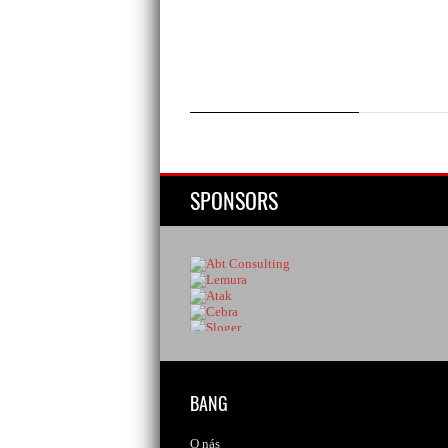
SPONSORS
BANG
O nás