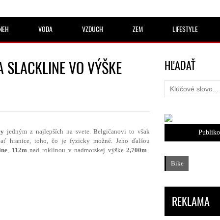
NEH
VODA
VZDUCH
ZEM
LIFESTYLE
A SLACKLINE VO VÝŠKE
HĽADAŤ
ey
jedným z najlepších na svete. Belgičanovi to však
Publik
vať hranice, toho, čo je fyzicky možné. Jeho ďalšou
ine
,
112m
nad roklinou v nadmorskej výške
2,700m
.
Bike
REKLAMA