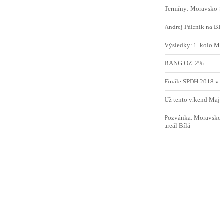
Termíny: Moravsko-
Andrej Páleník na 
Výsledky: 1. kolo 
BANG OZ. 2%
Finále SPDH 2018
Už tento víkend Ma
Pozvánka: Moravsko
areál Bílá