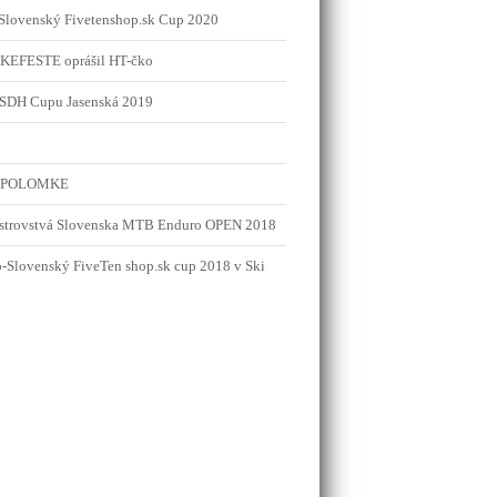
Slovenský Fivetenshop.sk Cup 2020
BIKEFESTE oprášil HT-čko
MSDH Cupu Jasenská 2019
 v POLOMKE
jstrovstvá Slovenska MTB Enduro OPEN 2018
-Slovenský FiveTen shop.sk cup 2018 v Ski