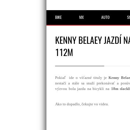
BIKE
MX
AUTO
S
KENNY BELAEY JAZDÍ N
112M
Pokiaľ ide o víťazné tituly je
Kenny Bela
nestačí a stále sa snaží prekonávať a posú
výzvou bola jazda na bicykli na
18m slackl
Ako to dopadlo, čekujte vo videu.