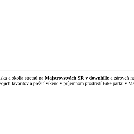
nska a okolia stretnú na
Majstrovstvách SR v downhille
a zároveň 
svojich favoritov a prežiť víkend v príjemnom prostredí Bike parku v Ma