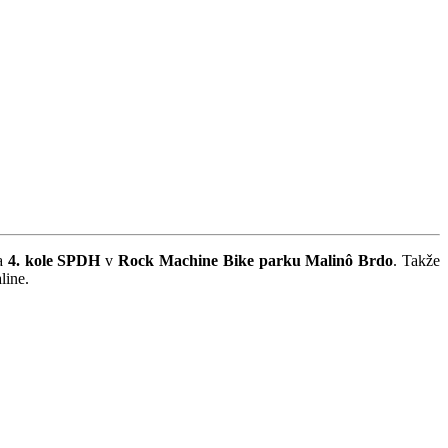
na
4. kole SPDH
v
Rock Machine Bike parku Malinô Brdo
. Takže
line.