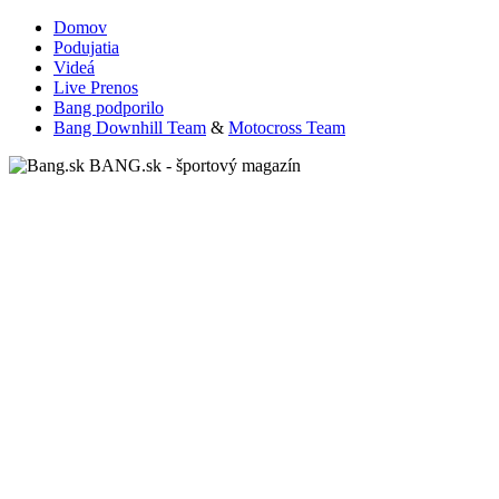
Domov
Podujatia
Videá
Live Prenos
Bang podporilo
Bang Downhill Team
&
Motocross Team
BANG.sk - športový magazín