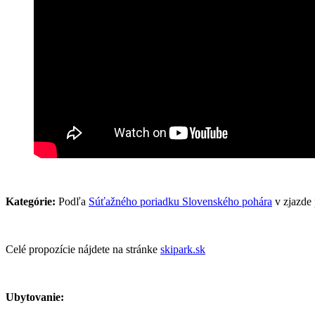
Kategórie:
Podľa
Súťažného poriadku Slovenského pohára
v zjazde 
Celé propozície nájdete na stránke
skipark.sk
Ubytovanie: