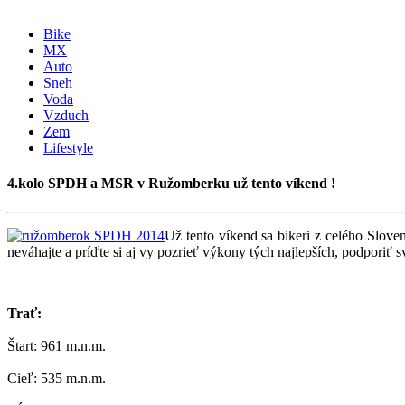
Bike
MX
Auto
Sneh
Voda
Vzduch
Zem
Lifestyle
4.kolo SPDH a MSR v Ružomberku už tento víkend !
Už tento víkend sa bikeri z celého Slove
neváhajte a príďte si aj vy pozrieť výkony tých najlepších, podporiť 
Trať:
Štart: 961 m.n.m.
Cieľ: 535 m.n.m.