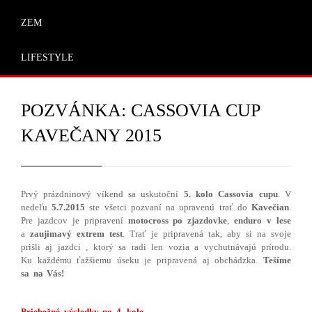
ZEM
LIFESTYLE
POZVÁNKA: CASSOVIA CUP
KAVEČANY 2015
Prvý prázdninový víkend sa uskutoční
5. kolo Cassovia cupu
. V
nedeľu
5.7.2015
ste všetci pozvaní na upravenú trať do
Kavečian
.
Pre jazdcov je pripravení
motocross po zjazdovke
,
enduro
v lese
a
zaujimavý extrem test
. Trať je pripravená tak, aby si na svoje
prišli aj jazdci , ktorý sa radi len vozia a vychutnávajú prírodu.
Ku každému ťažšiemu úseku je pripravená aj obchádzka.
Tešíme
sa na Vás!
Priebežné výsledky po 4. kole.