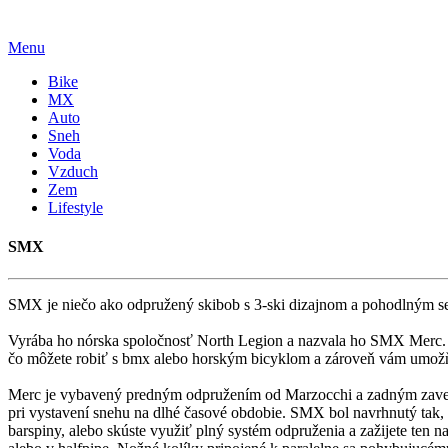
Menu
Bike
MX
Auto
Sneh
Voda
Vzduch
Zem
Lifestyle
SMX
SMX je niečo ako odpružený skibob s 3-ski dizajnom a pohodlným s
Vyrába ho nórska spoločnosť North Legion a nazvala ho SMX Merc. 
čo môžete robiť s bmx alebo horským bicyklom a zároveň vám umožňu
Merc je vybavený predným odpružením od Marzocchi a zadným zavese
pri vystavení snehu na dlhé časové obdobie. SMX bol navrhnutý tak, 
barspiny, alebo skúste využiť plný systém odpruženia a zažijete ten 