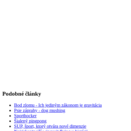
Podobné články
Bod zlomu - Ich jediným zákonom je gravitácia
Psie záprahy - dog mushing
Sporthocker
Šialený pingpong
SUP, šport, ktorý otvára nové dimenzie