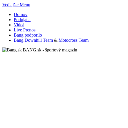
Vedlajšie Menu
Domov
Podujatia
Videá
Live Prenos
Bang podporilo
Bang Downhill Team
&
Motocross Team
BANG.sk - športový magazín