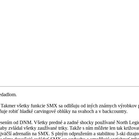
edadlom.
Takmer všetky funkcie SMX sa odlišuju od iných známych výrobkov p
je robiť hladké carvingové oblúky na svahoch a v backcountry.
ním od DNM. Všetky predné a zadné shocky používané North Legionom
aby zvládal všetky zaužívané triky. Takže s ním môžete len tak križov
najväčší adrenalín na SMX. S plným odpružením a stabilitou 3-ski diza