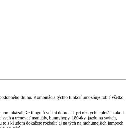
odobného druhu. Kombinácia týchto funkcií umožňuje robiť všetko,
 ukázali, že fungujú veľmi dobre tak pri nízkych teplotách ako i
ať svah a trénovať manuály, bunnyhopy, 180-tky, jazdu na switch,
jnu to s kľudom dokážete rozbaliť aj na tých najmohutnejších jumpoch