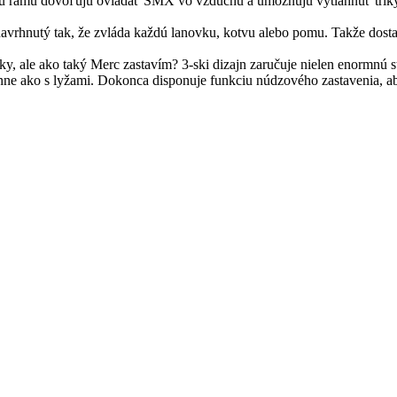
mu rámu dovoľujú ovládať SMX vo vzduchu a umožňujú vytiahnuť triky a
avrhnutý tak, že zvláda každú lanovku, kotvu alebo pomu. Takže dostať
triky, ale ako taký Merc zastavím? 3-ski dizajn zaručuje nielen enormnú s
e ako s lyžami. Dokonca disponuje funkciu núdzového zastavenia, ab