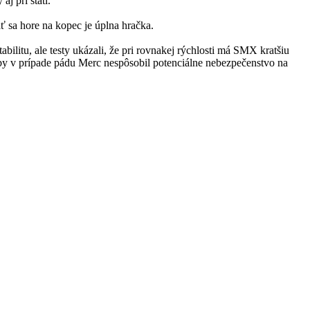
j pri státí.
 sa hore na kopec je úplna hračka.
tabilitu, ale testy ukázali, že pri rovnakej rýchlosti má SMX kratšiu
y v prípade pádu Merc nespôsobil potenciálne nebezpečenstvo na