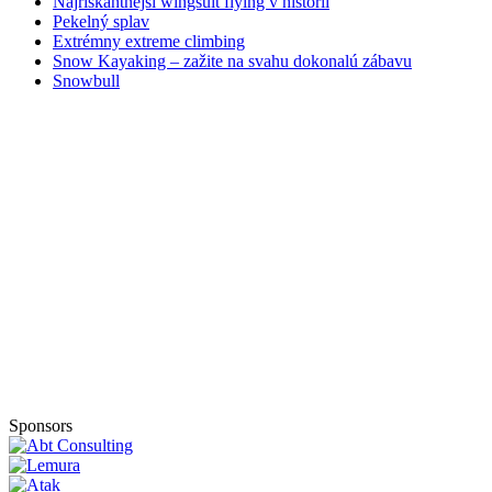
Najriskantnejší wingsuit flying v histórii
Pekelný splav
Extrémny extreme climbing
Snow Kayaking – zažite na svahu dokonalú zábavu
Snowbull
Sponsors