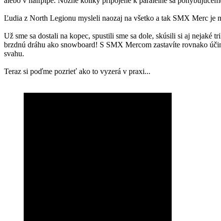
alebo v halfpipe. Nožné kolíky pripojené k paralelne sa pohybujucé
Ľudia z North Legionu mysleli naozaj na všetko a tak SMX Merc je n
Už sme sa dostali na kopec, spustili sme sa dole, skúsili si aj nejaké 
brzdnú dráhu ako snowboard! S SMX Mercom zastavíte rovnako účinn
svahu.
Teraz si poďme pozrieť ako to vyzerá v praxi...