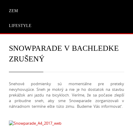
ZEM
LIFESTYLE
SNOWPARADE V BACHLEDKE
ZRUŠENÝ
Snehové podmienky sú momentálne pre preteky
nevyhovujúce. Sneh je mokrý a nie je ho dostatok na stavbu
prekážok ani jazdu na bicykloch. Veríme, že sa počasie zlepší
a pribudne sneh, aby sme Snowparade zorganizovali v
náhradnom termíne ešte túto zimu. Budeme Vás informovať.