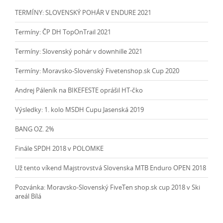
TERMÍNY: SLOVENSKÝ POHÁR V ENDURE 2021
Termíny: ČP DH TopOnTrail 2021
Termíny: Slovenský pohár v downhille 2021
Termíny: Moravsko-Slovenský Fivetenshop.sk Cup 2020
Andrej Páleník na BIKEFESTE oprášil HT-čko
Výsledky: 1. kolo MSDH Cupu Jasenská 2019
BANG OZ. 2%
Finále SPDH 2018 v POLOMKE
Už tento víkend Majstrovstvá Slovenska MTB Enduro OPEN 2018
Pozvánka: Moravsko-Slovenský FiveTen shop.sk cup 2018 v Ski
areál Bílá