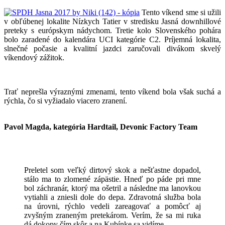
Tento víkend sme si užili
v obľúbenej lokalite Nízkych Tatier v stredisku Jasná downhillové
preteky s európskym nádychom. Tretie kolo Slovenského pohára
bolo zaradené do kalendára UCI kategórie C2. Príjemná lokalita,
slnečné počasie a kvalitní jazdci zaručovali divákom skvelý
víkendový zážitok.
Trať neprešla výraznými zmenami, tento víkend bola však suchá a
rýchla, čo si vyžiadalo viacero zranení.
Pavol Magda, kategória Hardtail, Devonic Factory Team
Preletel som veľký dirtový skok a nešťastne dopadol,
stálo ma to zlomené zápästie. Hneď po páde pri mne
bol záchranár, ktorý ma ošetril a následne ma lanovkou
vytiahli a zniesli dole do depa. Zdravotná služba bola
na úrovni, rýchlo vedeli zareagovať a pomôcť aj
zvyšným zraneným pretekárom. Verím, že sa mi ruka
dá dokopy čím skôr a na Kubínke sa vidíme.