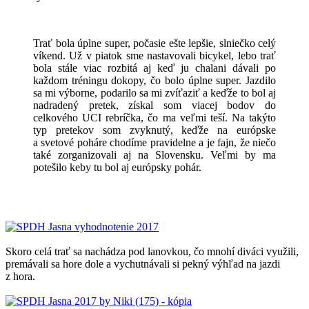
Trať bola úplne super, počasie ešte lepšie, slniečko celý
víkend. Už v piatok sme nastavovali bicykel, lebo trať
bola stále viac rozbitá aj keď ju chalani dávali po
každom tréningu dokopy, čo bolo úplne super. Jazdilo
sa mi výborne, podarilo sa mi zvíťaziť a keďže to bol aj
nadradený pretek, získal som viacej bodov do
celkového UCI rebríčka, čo ma veľmi teší. Na takýto
typ pretekov som zvyknutý, keďže na európske
a svetové poháre chodíme pravidelne a je fajn, že niečo
také zorganizovali aj na Slovensku. Veľmi by ma
potešilo keby tu bol aj európsky pohár.
Skoro celá trať sa nachádza pod lanovkou, čo mnohí diváci využili,
premávali sa hore dole a vychutnávali si pekný výhľad na jazdi
z hora.