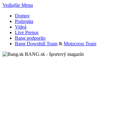
Vedlajšie Menu
Domov
Podujatia
Videá
Live Prenos
Bang podporilo
Bang Downhill Team
&
Motocross Team
BANG.sk - športový magazín