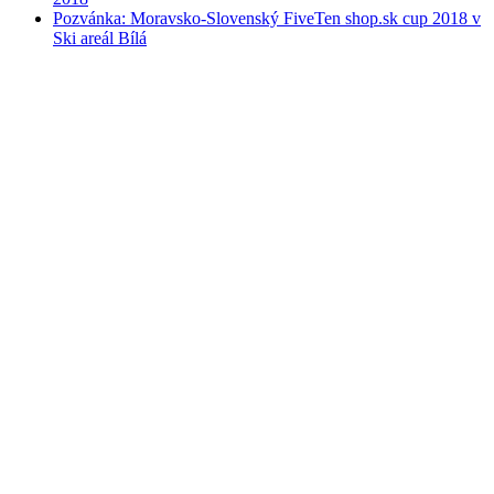
Pozvánka: Moravsko-Slovenský FiveTen shop.sk cup 2018 v
Ski areál Bílá