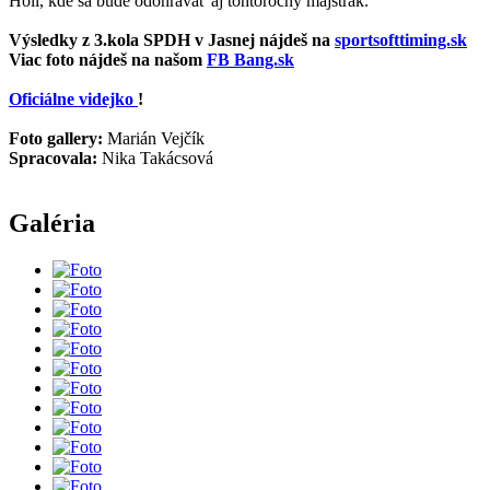
Holi, kde sa bude odohrávať aj tohtoročný majstrák.
Výsledky z 3.kola SPDH v Jasnej nájdeš na
sportsofttiming.sk
Viac foto nájdeš na našom
FB Bang.sk
Oficiálne videjko
!
Foto gallery:
Marián Vejčík
Spracovala:
Nika Takácsová
Galéria