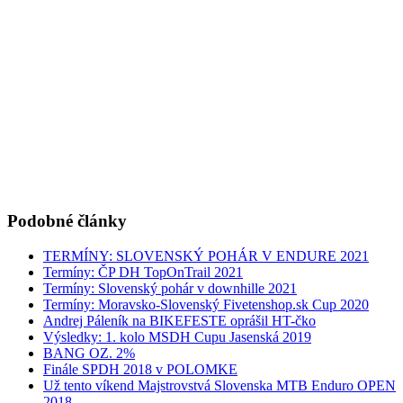
Podobné články
TERMÍNY: SLOVENSKÝ POHÁR V ENDURE 2021
Termíny: ČP DH TopOnTrail 2021
Termíny: Slovenský pohár v downhille 2021
Termíny: Moravsko-Slovenský Fivetenshop.sk Cup 2020
Andrej Páleník na BIKEFESTE oprášil HT-čko
Výsledky: 1. kolo MSDH Cupu Jasenská 2019
BANG OZ. 2%
Finále SPDH 2018 v POLOMKE
Už tento víkend Majstrovstvá Slovenska MTB Enduro OPEN
2018