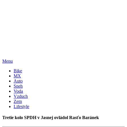
Menu
Bike
MX
Auto
Sneh
Voda
Vzduch
Zem
Lifestyle
Tretie kolo SPDH v Jasnej ovládol Rasťo Baránek