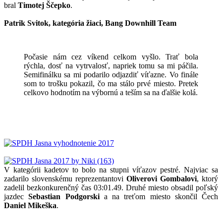
bral
Timotej Ščepko
.
Patrik Svitok, kategória žiaci, Bang Downhill Team
Počasie nám cez víkend celkom vyšlo. Trať bola
rýchla, dosť na vytrvalosť, napriek tomu sa mi páčila.
Semifinálku sa mi podarilo odjazdiť víťazne. Vo finále
som to trošku pokazil, čo ma stálo prvé miesto. Pretek
celkovo hodnotím na výbornú a teším sa na ďalšie kolá.
V kategórii kadetov to bolo na stupni víťazov pestré. Najviac sa
zadarilo slovenskému reprezentantovi
Oliverovi Gombalovi
, ktorý
zadelil bezkonkurenčný čas 03:01.49. Druhé miesto obsadil poľský
jazdec
Sebastian Podgorski
a na treťom miesto skončil Čech
Daniel Mikeška
.