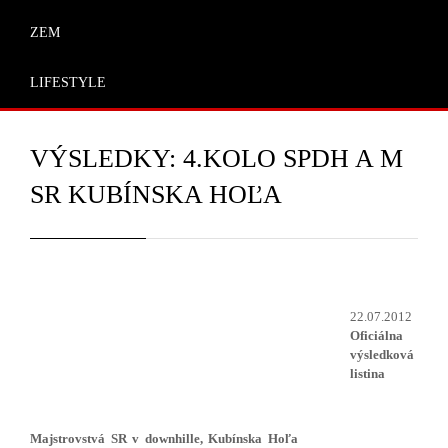
ZEM
LIFESTYLE
VÝSLEDKY: 4.KOLO SPDH A M
SR KUBÍNSKA HOĽA
22.07.2012
Oficiálna
výsledková
listina
Majstrovstvá SR v downhille, Kubínska Hoľa