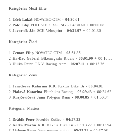
Kategória: Muži Elite
1
Učeň Lukáš
NOVATEC-CTM -
04:30.61
2
Polc Filip
POLCSTER RACING -
04:30.69
+ 00:00.08
3
Javorník Ján
SCK Velosprint -
04:31.97
+ 00:01.36
Kategória: Žiaci
1
Zeman Filip
NOVATEC-CTM -
05:51.35
2
Ha-Dac Gabriel
Bikemagazin Riders -
06:01.90
+ 00:10.55
3
Hulka Peter
T.N.V. Racing team -
06:07.11
+ 00:15.76
Kategória: Ženy
1
Janečková Katarína
KHC Kaktus Bike Br -
06:04.81
2
Pialová Katarína
Elitebikes Racing -
06:29.43
+ 00:24.62
3
Krajčovičová Jana
Polygon Rann -
08:00.85
+ 01:56.04
Kategória: Masters
1
Drábik Peter
Freeride Košice -
04:57.33
2
Kafka Martin
KHC Kaktus Bike Br -
05:13.27
+ 00:15.94
3
Lichner Peter
9mm energy racing -
05:35.31
+ 00:37.98