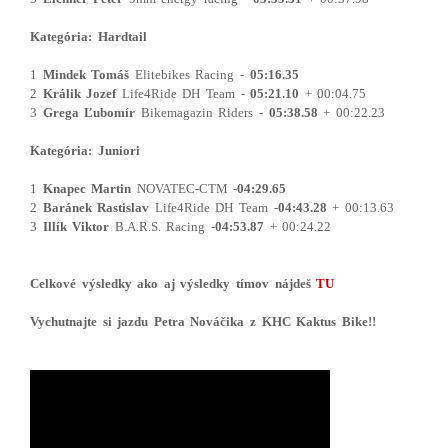
Kategória: Hardtail
1
Mindek Tomáš
Elitebikes Racing -
05:16.35
2
Králik Jozef
Life4Ride DH Team -
05:21.10
+ 00:04.75
3
Grega Ľubomír
Bikemagazin Riders -
05:38.58
+ 00:22.23
Kategória: Juniori
1
Knapec Martin
NOVATEC-CTM -
04:29.65
2
Baránek Rastislav
Life4Ride DH Team -
04:43.28
+ 00:13.63
3
Illík Viktor
B.A.R.S. Racing -
04:53.87
+ 00:24.22
Celkové výsledky ako aj výsledky tímov nájdeš
TU
Vychutnajte si jazdu Petra Nováčika z KHC Kaktus Bike!!