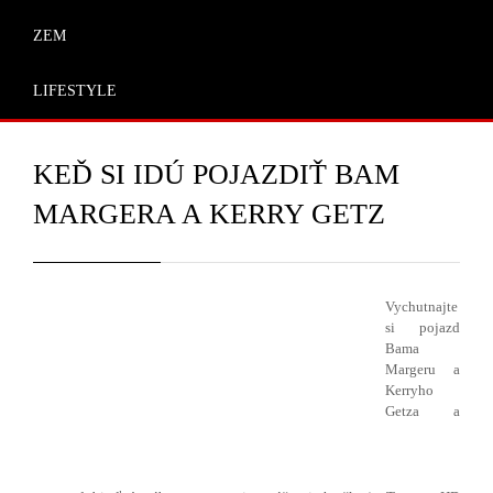
ZEM
LIFESTYLE
KEĎ SI IDÚ POJAZDIŤ BAM
MARGERA A KERRY GETZ
Vychutnajte
si pojazd
Bama
Margeru a
Kerryho
Getza
a