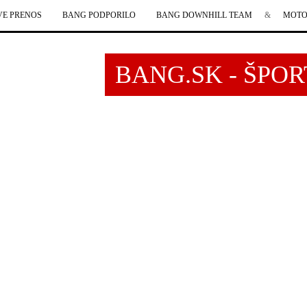
VE PRENOS
BANG PODPORILO
BANG DOWNHILL TEAM
&
MOTO
BANG.SK - ŠPO