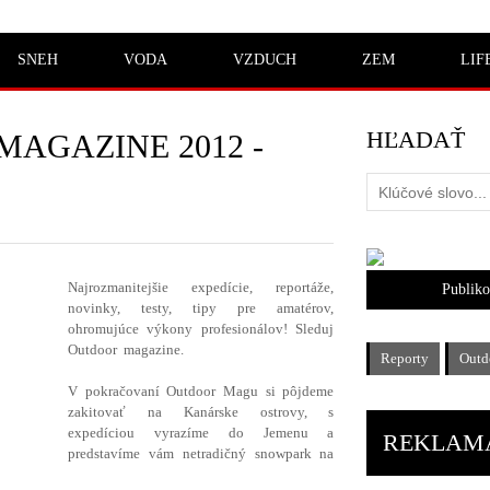
SNEH
VODA
VZDUCH
ZEM
LIF
HĽADAŤ
AGAZINE 2012 -
Najrozmanitejšie expedície, reportáže,
Publik
novinky, testy, tipy pre amatérov,
ohromujúce výkony profesionálov! Sleduj
Outdoor magazine.
Reporty
Outd
V pokračovaní Outdoor Magu si pôjdeme
zakitovať na Kanárske ostrovy, s
expedíciou vyrazíme do Jemenu a
REKLAM
predstavíme vám netradičný snowpark na