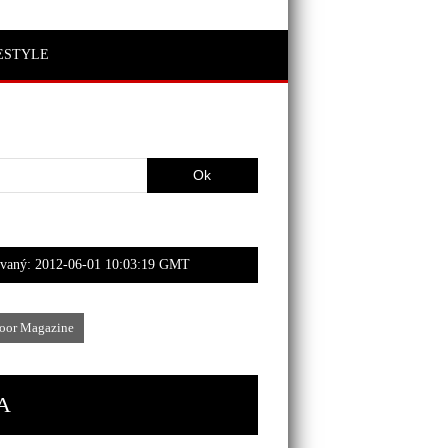
ESTYLE
ovaný:
2012-06-01 10:03:19 GMT
oor Magazine
A