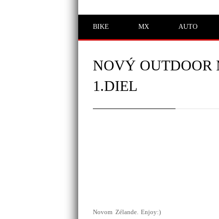
BIKE
MX
AUTO
NOVÝ OUTDOOR M
1.DIEL
Novom Zélande. Enjoy:)