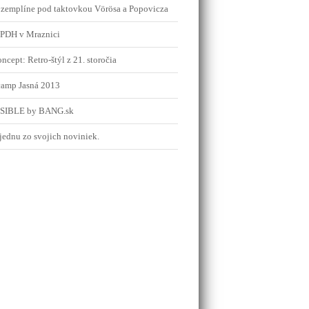
 zemplíne pod taktovkou Vörösa a Popovicza
 SPDH v Mraznici
ept: Retro-štýl z 21. storočia
 camp Jasná 2013
SIBLE by BANG.sk
jednu zo svojich noviniek.