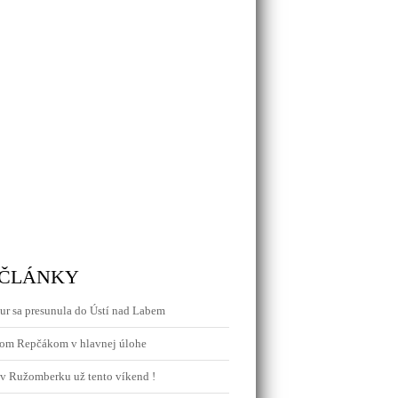
 ČLÁNKY
r sa presunula do Ústí nad Labem
ľom Repčákom v hlavnej úlohe
v Ružomberku už tento víkend !