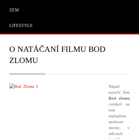
ZEM
LIFESTYLE
O NATÁČANÍ FILMU BOD
ZLOMU
Nápad
natočiť film
Bod zlomu
vznikol na
tom
najlepšom
možnom
mieste, v
srdciach