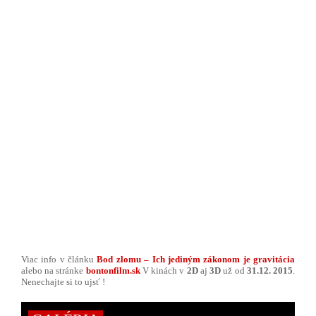
Viac info v článku
Bod zlomu – Ich jediným zákonom je gravitácia
alebo na stránke
bontonfilm.sk
V kinách v
2D
aj
3D
už od
31.12. 2015
.
Nenechajte si to ujsť !