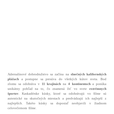
Adrenalínové dobrodružstvo sa začína na
slnečných kalifornských
plážach
a postupne sa presúva do všetkých kútov sveta. Bod
zlomu sa odohráva v
11 krajinách
na
4 kontinentoch
a ponúka
unikátny pohľad na to, čo znamená žiť vo svete
extrémnych
športov
. Kaskadérske kúsky, ktoré sa odohrávajú vo filme sú
autentické na skutočných miestach a predvádzajú ich najlepší z
najlepších. Takéto kúsky sa doposiaľ neobjavili v žiadnom
celovečernom filme.