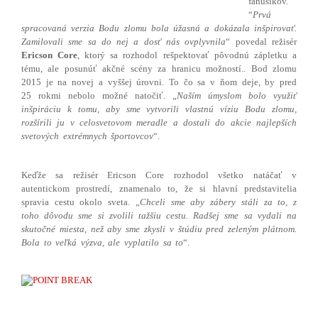
fanúšikov.
“
Prvá
spracovaná verzia Bodu zlomu bola úžasná a dokázala inšpirovať.
Zamilovali sme sa do nej a dosť nás ovplyvnila
“ povedal režisér
Ericson Core
, ktorý sa rozhodol rešpektovať pôvodnú zápletku a
tému, ale posunúť akčné scény za hranicu možností.. Bod zlomu
2015 je na novej a vyššej úrovni. To čo sa v ňom deje, by pred
25 rokmi nebolo možné natočiť. „
Naším úmyslom bolo využiť
inšpiráciu k tomu, aby sme vytvorili vlastnú víziu Bodu zlomu,
rozšírili ju v celosvetovom meradle a dostali do akcie najlepších
svetových extrémnych športovcov
“.
Keďže sa režisér Ericson Core rozhodol všetko natáčať v
autentickom prostredí, znamenalo to, že si hlavní predstavitelia
spravia cestu okolo sveta. „
Chceli sme aby zábery stáli za to, z
toho dôvodu sme si zvolili tažšiu cestu. Radšej sme sa vydali na
skutočné miesta, než aby sme zkysli v štúdiu pred zeleným plátnom.
Bola to veľká výzva, ale vyplatilo sa to
“.