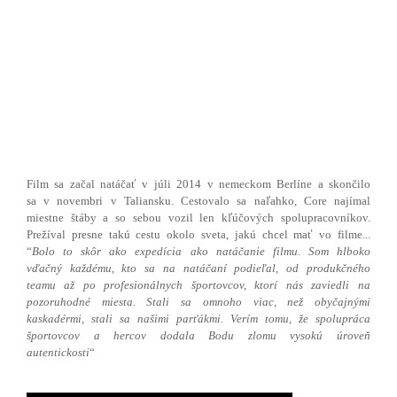
Film sa začal natáčať v júli 2014 v nemeckom Berlíne a skončilo
sa v novembri v Taliansku. Cestovalo sa naľahko, Core najímal
miestne štáby a so sebou vozil len kľúčových spolupracovníkov.
Prežíval presne takú cestu okolo sveta, jakú chcel mať vo filme...
“
Bolo to skôr ako expedícia ako natáčanie filmu. Som hlboko
vďačný každému, kto sa na natáčaní podieľal, od produkčného
teamu až po profesionálnych športovcov, ktorí nás zaviedli na
pozoruhodné miesta. Stali sa omnoho viac, než obyčajnými
kaskadérmi, stali sa našimi parťákmi. Verím tomu, že spolupráca
športovcov a hercov dodala Bodu zlomu vysokú úroveň
autentickosti
“