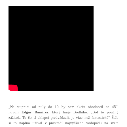
„Na stupnici od nuly do 10 by som akciu ohodnotil na 45“,
hovorí
Edgar Ramirez
, ktorý hraje Bodhiho. „Bol to poučný
zážitok. To čo tí chlapci predvádzali, je viac než fantastické“ Štáb
si to naplno užíval v prostredí najvyššieho vodopádu na svete