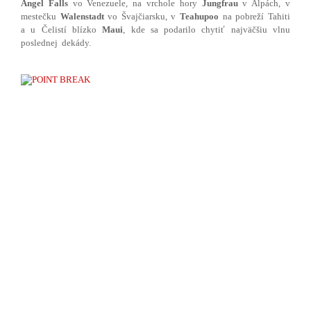
Angel Falls
vo Venezuele, na vrchole hory
Jungfrau
v Alpách, v
mestečku
Walenstadt
vo Švajčiarsku, v
Teahupoo
na pobreží Tahiti
a u Čelistí blízko
Maui
, kde sa podarilo chytiť najväčšiu vlnu
poslednej dekády.