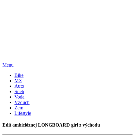
Menu
Bike
MX
Auto
Sneh
Voda
Vzduch
Zem
Lifestyle
Edit ambicióznej LONGBOARD girl z východu