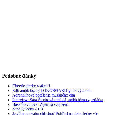
Podobné články
Cheerleaderky v akcii !
Edit ambicióznej LONGBOARD girl z východu
Adrenalínové potešenie mužského oka
Interview: Sára Štepitová - mladá, ambiciózna zjazdárka
Baša Števulová -Žijem si svoj sen!
Nine Queens 2013
Je vám na svahu chladno? Pohľad na tieto slečny vás