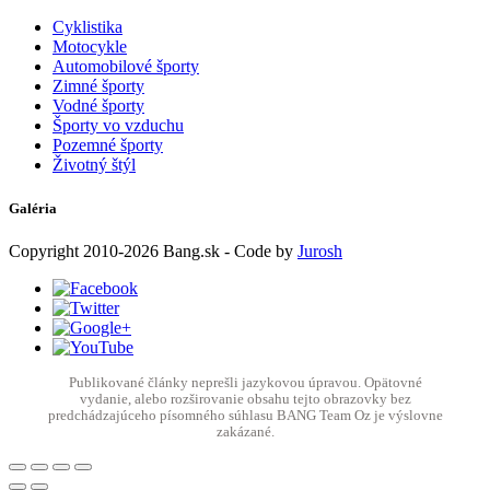
Cyklistika
Motocykle
Automobilové športy
Zimné športy
Vodné športy
Športy vo vzduchu
Pozemné športy
Životný štýl
Galéria
Copyright
2010-2026
Bang.sk
- Code by
Jurosh
Publikované články neprešli jazykovou úpravou. Opätovné
vydanie, alebo rozširovanie obsahu tejto obrazovky bez
predchádzajúceho písomného súhlasu BANG Team Oz je výslovne
zakázané.