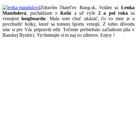
Zdravím čitateľov Bang.sk. Volám sa
Lenka
Mandulová
, pochádzam z
Košíc
a už vyše
2 a pol roka
sa
venujem
longboardu
. Mala som chuť ukázať, čo vo mne je a
povzbudiť holky, ktoré sa tomuto športu venujú. Z tohto dôvodu
sme si pre Vás pripravili edit. Točenie prebiehalo začiatkom júla v
Banskej Bystrici. Vychutnajte si to naj zo záberov. Enjoy !