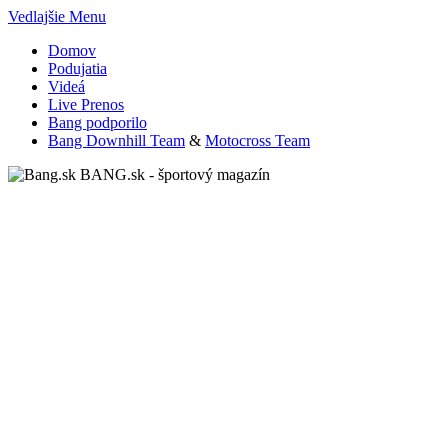
Vedlajšie Menu
Domov
Podujatia
Videá
Live Prenos
Bang podporilo
Bang Downhill Team
&
Motocross Team
BANG.sk - športový magazín