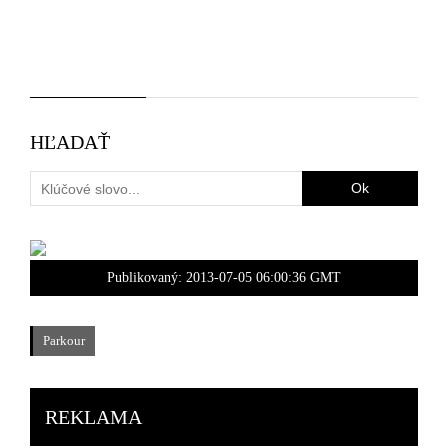
HĽADAŤ
Publikovaný:
2013-07-05 06:00:36 GMT
Parkour
REKLAMA