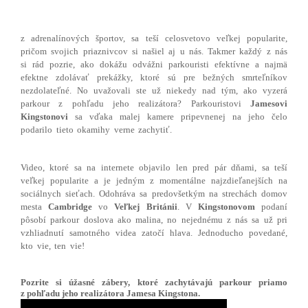
z adrenalínových športov, sa teší celosvetovo veľkej popularite,
pričom svojich priaznivcov si našiel aj u nás. Takmer každý z nás
si rád pozrie, ako dokážu odvážni parkouristi efektívne a najmä
efektne zdolávať prekážky, ktoré sú pre bežných smrteľníkov
nezdolateľné. No uvažovali ste už niekedy nad tým, ako vyzerá
parkour z pohľadu jeho realizátora? Parkouristovi
Jamesovi
Kingstonovi
sa vďaka malej kamere pripevnenej na jeho čelo
podarilo tieto okamihy verne zachytiť.
Video, ktoré sa na internete objavilo len pred pár dňami, sa teší
veľkej popularite a je jedným z momentálne najzdieľanejších na
sociálnych sieťach. Odohráva sa predovšetkým na strechách domov
mesta
Cambridge
vo
Veľkej Británii
. V
Kingstonovom
podaní
pôsobí parkour doslova ako malina, no nejednému z nás sa už pri
vzhliadnutí samotného videa zatočí hlava. Jednoducho povedané,
kto vie, ten vie!
Pozrite si úžasné zábery, ktoré zachytávajú parkour priamo
z pohľadu jeho realizátora Jamesa Kingstona.