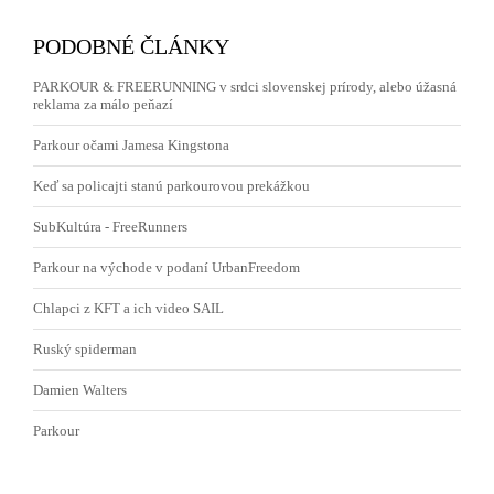
PODOBNÉ ČLÁNKY
PARKOUR & FREERUNNING v srdci slovenskej prírody, alebo úžasná
reklama za málo peňazí
Parkour očami Jamesa Kingstona
Keď sa policajti stanú parkourovou prekážkou
SubKultúra - FreeRunners
Parkour na východe v podaní UrbanFreedom
Chlapci z KFT a ich video SAIL
Ruský spiderman
Damien Walters
Parkour