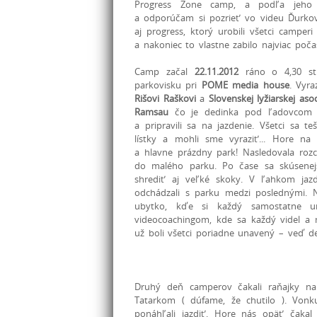
Progress Zone camp, a podľa jeho
a odporúčam si pozrieť vo videu Ďurko
aj progress, ktorý urobili všetci camper
a nakoniec to vlastne zabilo najviac poča
Camp začal
22.11.2012
ráno o 4,30 str
parkovisku pri
POME media house
. Vyr
Rišovi Raškovi
a
Slovenskej lyžiarskej asoc
Ramsau
čo je dedinka pod ľadovco
a pripravili sa na jazdenie. Všetci sa te
lístky a mohli sme vyraziť... Hore na
a hlavne prázdny park! Nasledovala rozc
do malého parku. Po čase sa skúsenejš
shrediť aj veľké skoky. V ľahkom jaz
odchádzali s parku medzi poslednými. N
ubytko, kďe si každý samostatne u
videocoachingom, kde sa každý videl a 
už boli všetci poriadne unavený – veď de
Druhý deň camperov čakali raňajky na 
Tatarkom ( dúfame, že chutilo ). Von
ponáhľali jazdiť. Hore nás opäť čakal 