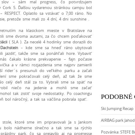
 slov – sám mal progress, čo potvrdzujem
v Cork 5. Ďalšou vydarenou stránkou campu bol
i – RESPECT. Oplatilo sa vstávať o 7,00 ráno. No
sie, pretože sme mali zo 4 dní, 4 dni sunshine .
etnutím na klasickom mieste v Bratislave na
azili sme dvoma autami, za čo chcem poďakovať
iácii
( SLA ). Za necelé 4 hodinky sme dorazili do
m
Dachstein
– kde sme sa hneď ráno ubytovali
šili jazdiť, takže sme sa ponáhľali hore. Vybaviť
 nás čakalo krásne prekvapenie – fajn počasie
vička a v rámci rozjazdenia sme najprv zamierili
í rider´s presunuli do veľkého parku a začali
dení sme pokračovali celý deň, až tak že sme
o celý deň stál za to. Vybrali sme sa späť na
robil niečo na jedenie a mohli sme začať
mohol tak zistiť svoje nedostatky. Po coachingu
PODOBNÉ
ň bol náročný, a tak sa väčšina pobrala spať.
Ski Jumping Recap 
AIRBAG park Jahod
stole, ktoré sme im pripravovali Ja s Jankom
ku bolo nádherne slnečno a tak sme sa rýchlo
Pozvánka: STEFE Bi
prázdny park, čo sa prejavilo aj na progresse