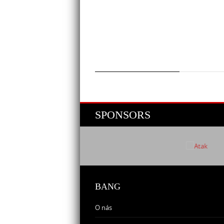
SPONSORS
BANG
O nás