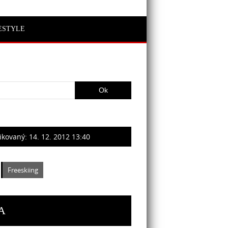
ESTYLE
ikovaný:
14. 12. 2012 13:40
Freeskiing
A