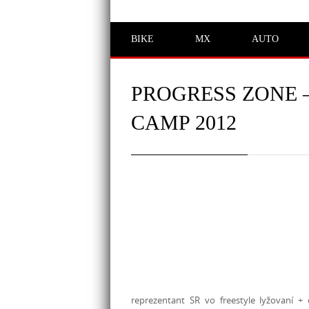
BIKE
MX
AUTO
PROGRESS ZONE –
CAMP 2012
reprezentant SR vo freestyle lyžovaní + 