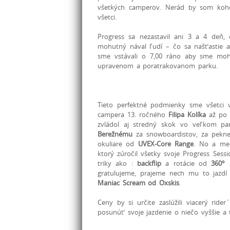
všetkých camperov. Nerád by som kohok
všetci.
Progress sa nezastavil ani 3 a 4 deň
mohutný nával ľudí – čo sa našťastie a
sme vstávali o 7,00 ráno aby sme mohl
upravenom a poratrakovanom parku.
Tieto perfektné podmienky sme všetci v
campera 13. ročného
Filipa Kolíka
až po 
zvládol aj stredný skok vo veľkom pa
Berežnému
za snowboardistov, za pek
okuliare od
UVEX-Core Range
. No a med
ktorý zúročil všetky svoje Progress Se
triky ako :
backflip
a rotácie od
360°
gratulujeme, prajeme nech mu to jazdí 
Maniac Scream od Oxskis
.
Ceny by si určite zaslúžili viacerý ri
posunúť svoje jazdenie o niečo vyššie a 