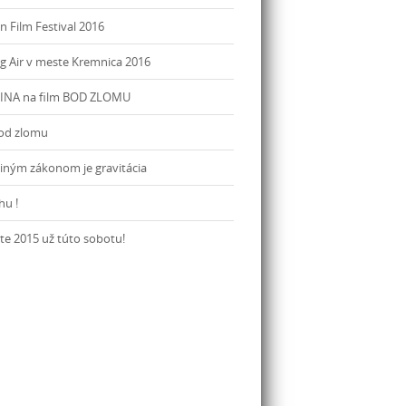
n Film Festival 2016
g Air v meste Kremnica 2016
 KINA na film BOD ZLOMU
Bod zlomu
diným zákonom je gravitácia
hu !
ste 2015 už túto sobotu!