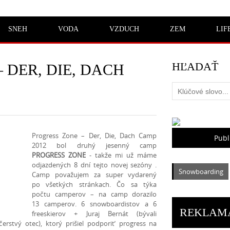
SNEH
VODA
VZDUCH
ZEM
LIF
HĽADAŤ
 DER, DIE, DACH
Progress Zone – Der, Die, Dach Camp
Publ
2012 bol druhý jesenný camp
PROGRESS ZONE
- takže mi už máme
odjazdených 8 dní tejto novej sezóny .
Snowboarding
Camp považujem za super vydarený
po všetkých stránkach. Čo sa týka
počtu camperov – na camp dorazilo
13 camperov. 6 snowboardistov a 6
REKLAM
freeskierov + Juraj Bernát (bývali
čerstvý otec), ktorý prišiel podporiť progress na