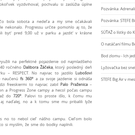
oľvek vyzdvihoval, pochvalu si zaslúžia úplne
Pozvánka: Adrenali
Pozvánka: STEFE Bi
, čo bola sobota a nedeľa a my sme očakávali
le nekonalo. Progressu určite pomohlo aj to, že
SÚŤAŽ o lístky do
i byť pred 9,00 už v parku a jazdiť v krásne
O natáčaní filmu 
Bod zlomu - Ich je
yužili na perfektné pojazdenie od najmladšieho
40 ročného
Dalibora Žáčeka
, ktorý posledný deň
Lyžovačka bez sne
rku – RESPECT. No najviac to jazdilo
Lubošovi
ne naučenú
fs 360°
a za svoje jazdenie si odnáša
STEFE Big Air v me
zi freeskiermi to najviac zabil
Palo Praženica
–
ssion a Progress Zone campy a hecol počas campu
až do
720°
. Palovi to proste išlo, k čomu mu
aj naďalej, no a k tomu sme mu pribalili lyže
der´s no to nebol cieľ nášho campu. Cieľom bolo
to si myslím, že sme do bodky naplnili.