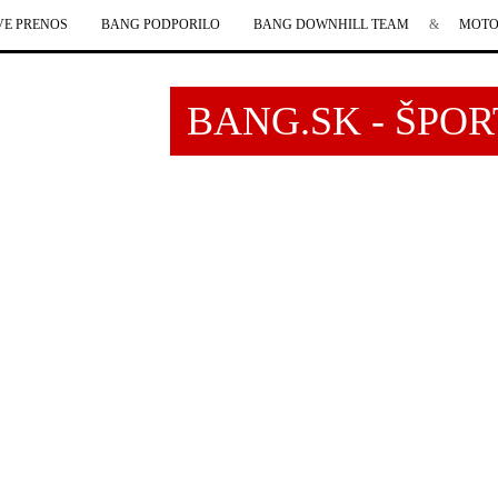
VE PRENOS
BANG PODPORILO
BANG DOWNHILL TEAM
&
MOTO
BANG.SK - ŠPO