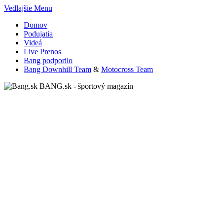
Vedlajšie Menu
Domov
Podujatia
Videá
Live Prenos
Bang podporilo
Bang Downhill Team
&
Motocross Team
BANG.sk - športový magazín