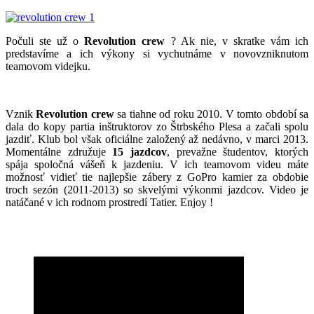
Počuli ste už o
Revolution crew
? Ak nie, v skratke vám ich
predstavíme a ich výkony si vychutnáme v novovzniknutom
teamovom videjku.
Vznik
Revolution crew
sa tiahne od roku 2010. V tomto období sa
dala do kopy partia inštruktorov zo Štrbského Plesa a začali spolu
jazdiť. Klub bol však oficiálne založený až nedávno, v marci 2013.
Momentálne združuje
15 jazdcov
, prevažne študentov, ktorých
spája spoločná vášeň k jazdeniu. V ich teamovom videu máte
možnosť vidieť tie najlepšie zábery z GoPro kamier za obdobie
troch sezón (2011-2013) so skvelými výkonmi jazdcov. Video je
natáčané v ich rodnom prostredí Tatier. Enjoy !