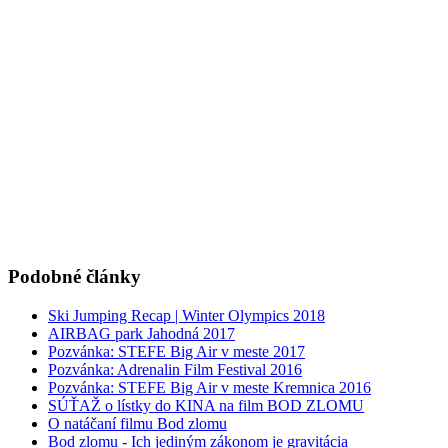
Podobné články
Ski Jumping Recap | Winter Olympics 2018
AIRBAG park Jahodná 2017
Pozvánka: STEFE Big Air v meste 2017
Pozvánka: Adrenalin Film Festival 2016
Pozvánka: STEFE Big Air v meste Kremnica 2016
SÚŤAŽ o lístky do KINA na film BOD ZLOMU
O natáčaní filmu Bod zlomu
Bod zlomu - Ich jediným zákonom je gravitácia