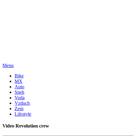
Menu
Bike
MX
Auto
Sneh
Voda
Vzduch
Zem
Lifestyle
Video Revolution crew