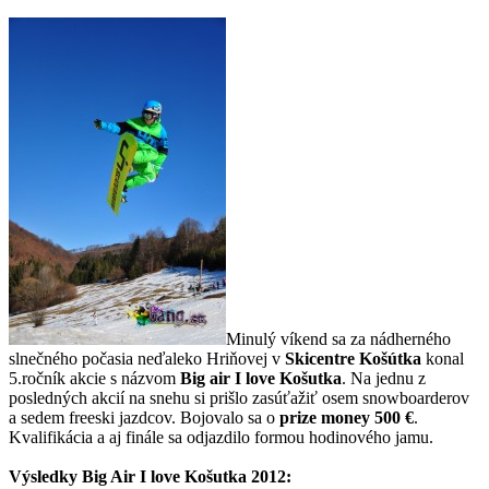
Minulý víkend sa za nádherného
slnečného počasia neďaleko Hriňovej v
Skicentre Košútka
konal
5.ročník akcie
s názvom
Big air I love Košutka
. Na jednu z
posledných akcií na snehu si prišlo zasúťažiť osem snowboarderov
a sedem freeski jazdcov. Bojovalo sa o
prize money 500 €
.
Kvalifikácia a aj finále sa odjazdilo formou hodinového jamu.
Výsledky Big Air I love Košutka 2012: