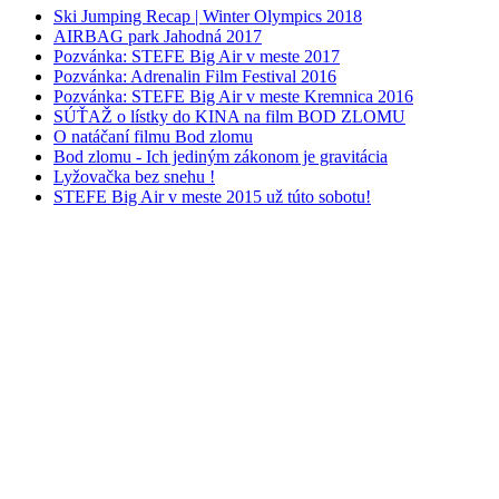
Ski Jumping Recap | Winter Olympics 2018
AIRBAG park Jahodná 2017
Pozvánka: STEFE Big Air v meste 2017
Pozvánka: Adrenalin Film Festival 2016
Pozvánka: STEFE Big Air v meste Kremnica 2016
SÚŤAŽ o lístky do KINA na film BOD ZLOMU
O natáčaní filmu Bod zlomu
Bod zlomu - Ich jediným zákonom je gravitácia
Lyžovačka bez snehu !
STEFE Big Air v meste 2015 už túto sobotu!