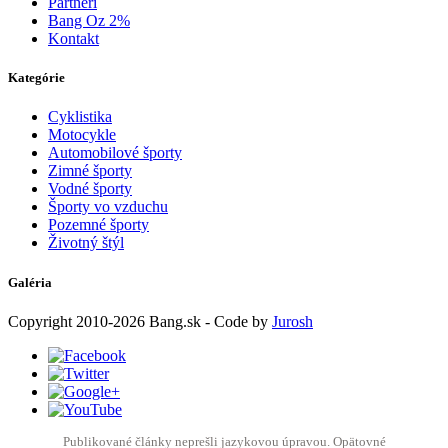
Partneri
Bang Oz 2%
Kontakt
Kategórie
Cyklistika
Motocykle
Automobilové športy
Zimné športy
Vodné športy
Športy vo vzduchu
Pozemné športy
Životný štýl
Galéria
Copyright
2010-2026
Bang.sk
- Code by
Jurosh
Publikované články neprešli jazykovou úpravou. Opätovné