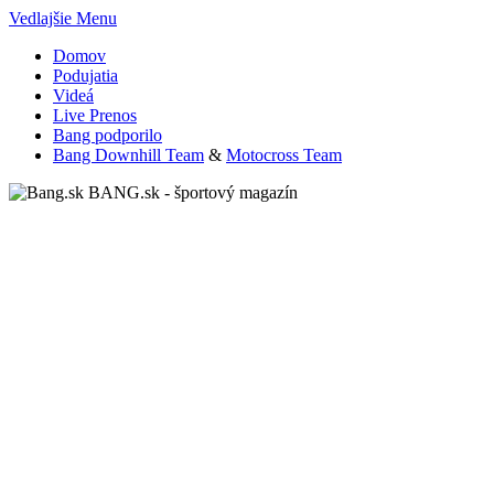
Vedlajšie Menu
Domov
Podujatia
Videá
Live Prenos
Bang podporilo
Bang Downhill Team
&
Motocross Team
BANG.sk - športový magazín