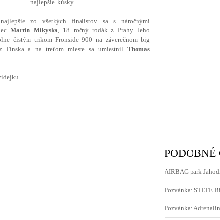
najlepšie kúsky.
najlepšie zo všetkých finalistov sa s náročnými
zdec
Martin Mikyska
, 18 ročný rodák z Prahy. Jeho
plne čistým trikom Fronside 900 na záverečnom big
 Fínska a na treťom mieste sa umiestnil
Thomas
idejku ...
PODOBNÉ
AIRBAG park Jahod
Pozvánka: STEFE Bi
Pozvánka: Adrenalin