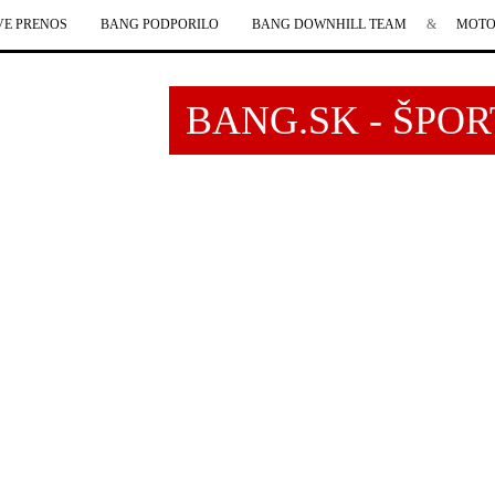
VE PRENOS
BANG PODPORILO
BANG DOWNHILL TEAM
&
MOTO
BANG.SK - ŠPO