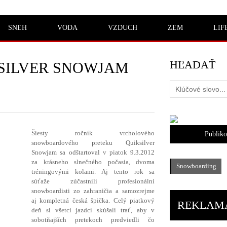
SNEH
VODA
VZDUCH
ZEM
LIF
HĽADAŤ
SILVER SNOWJAM
Šiesty ročník vrcholového
Publik
snowboardového preteku Quiksilver
Snowjam sa odštartoval v piatok 9.3.2012
za krásneho slnečného počasia, dvoma
Snowboarding
tréningovými kolami. Aj tento rok sa
súťaže zúčastnili profesionálni
snowboardisti
zo zahraničia a samozrejme
aj kompletná česká špička. Celý piatkový
REKLAM
deň si všetci jazdci skúšali trať, aby v
sobotňajších pretekoch predviedli čo