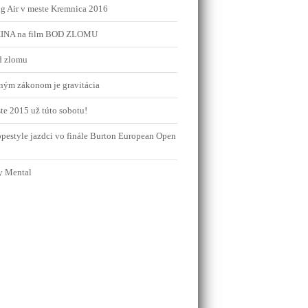
g Air v meste Kremnica 2016
 KINA na film BOD ZLOMU
d zlomu
iným zákonom je gravitácia
te 2015 už túto sobotu!
opestyle jazdci vo finále Burton European Open
y Mental