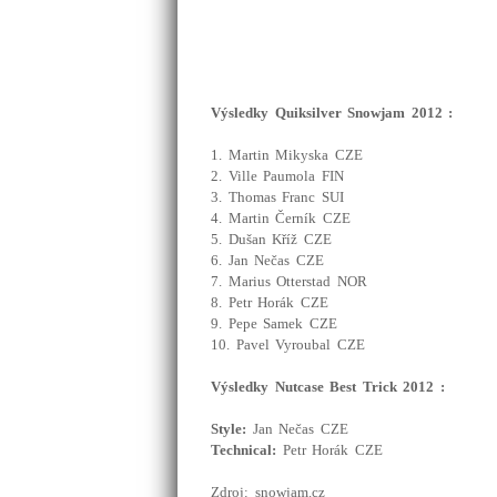
Výsledky Quiksilver Snowjam 2012 :
1. Martin Mikyska CZE
2. Ville Paumola FIN
3. Thomas Franc SUI
4. Martin Černík CZE
5. Dušan Kříž CZE
6. Jan Nečas CZE
7. Marius Otterstad NOR
8. Petr Horák CZE
9. Pepe Samek CZE
10. Pavel Vyroubal CZE
Výsledky Nutcase Best Trick 2012 :
Style:
Jan Nečas CZE
Technical:
Petr Horák CZE
Zdroj: snowjam.cz