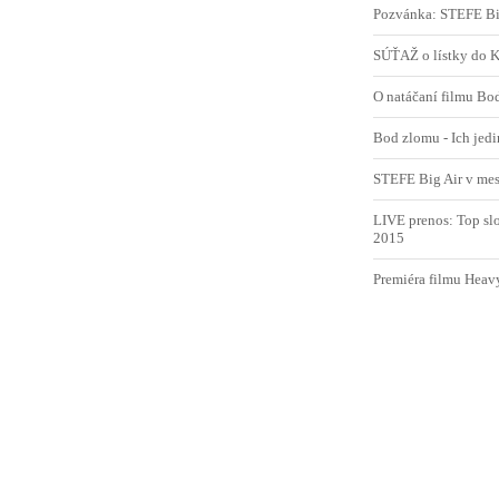
Pozvánka: STEFE Bi
SÚŤAŽ o lístky do
O natáčaní filmu Bo
Bod zlomu - Ich jed
STEFE Big Air v mes
LIVE prenos: Top sl
2015
Premiéra filmu Heav