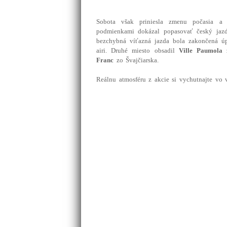
Sobota však priniesla zmenu počasia a 
podmienkami dokázal popasovať český ja
bezchybná víťazná jazda bola zakončená ú
airi. Druhé miesto obsadil
Ville Paumola
z
Franc
zo Švajčiarska.
Reálnu atmosféru z akcie si vychutnajte vo v